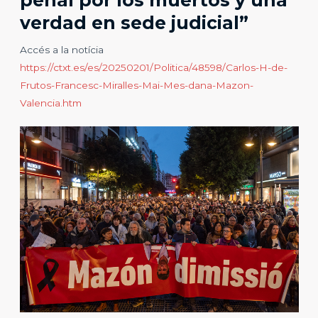
penal por los muertos y una
verdad en sede judicial”
Accés a la notícia
https://ctxt.es/es/20250201/Politica/48598/Carlos-H-de-
Frutos-Francesc-Miralles-Mai-Mes-dana-Mazon-
Valencia.htm