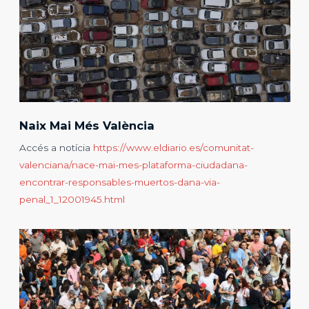
Naix Mai Més València
Accés a notícia
https://www.eldiario.es/comunitat-
valenciana/nace-mai-mes-plataforma-ciudadana-
encontrar-responsables-muertos-dana-via-
penal_1_12001945.html