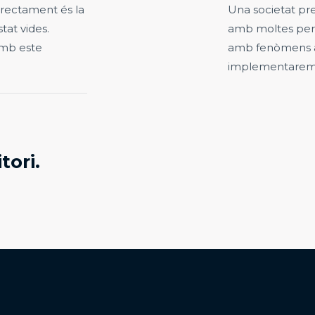
rrectament és la
Una societat pre
tat vides.
amb moltes per
amb este
amb fenòmens a
implementarem j
ori.​