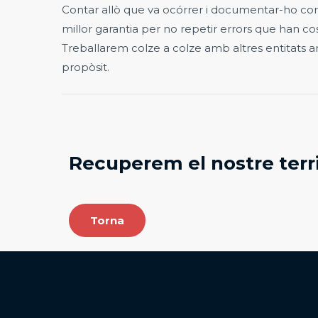
Contar allò que va ocórrer i documentar-ho co
millor garantia per no repetir errors que han cos
Treballarem colze a colze amb altres entitats 
propòsit.
Recuperem el nostre territ
Torna