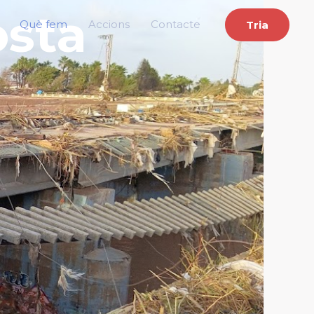
osta
Què fem
Accions
Contacte
Tria