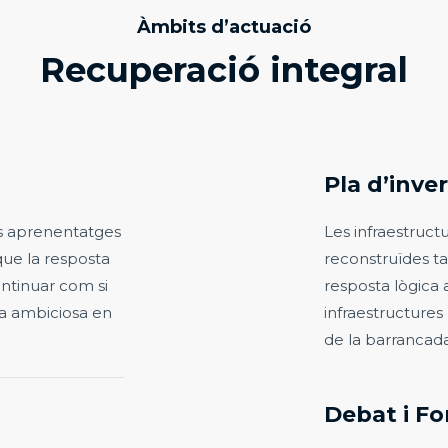
Àmbits d’actuació
Recuperació integral
Pla d’inve
s aprenentatges
Les infraestruct
que la resposta
reconstruïdes t
ontinuar com si
resposta lògica 
a ambiciosa en
infraestructures
de la barrancada
Debat i F