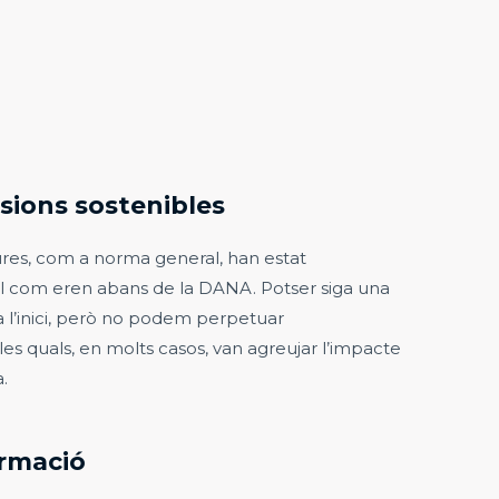
rsions sostenibles
ures, com a norma general, han estat
al com eren abans de la DANA. Potser siga una
a l’inici, però no podem perpetuar
 les quals, en molts casos, van agreujar l’impacte
.
ormació